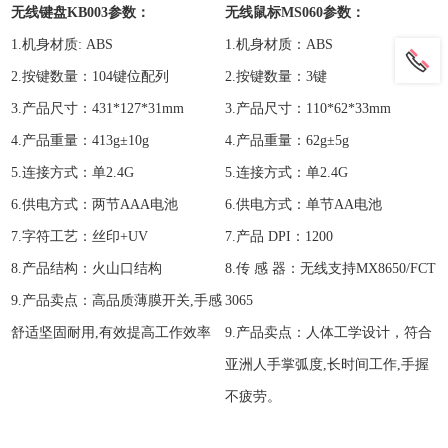
无线键盘KB003参数：
无线鼠标MS060参数：
1.机身材质: ABS
1.机身材质：ABS
2.按键数量：104键位配列
2.按键数量：3键
3.产品尺寸：431*127*31mm
3.产品尺寸：110*62*33mm
4.产品重量：413g±10g
4.产品重量：62g±5g
5.连接方式：单2.4G
5.连接方式：单2.4G
6.供电方式：两节AAA电池
6.供电方式：单节AA电池
7.字符工艺：丝印+UV
7.产品 DPI：1200
8.产品结构：火山口结构
8.传 感 器：无线支持MX8650/FCT
9.产品卖点：高品质薄膜开关,手感
3065
舒适坚固耐用,有效提高工作效率
9.产品卖点：人体工学设计，符合
亚洲人手掌弧度,长时间工作,手握
不疲劳。